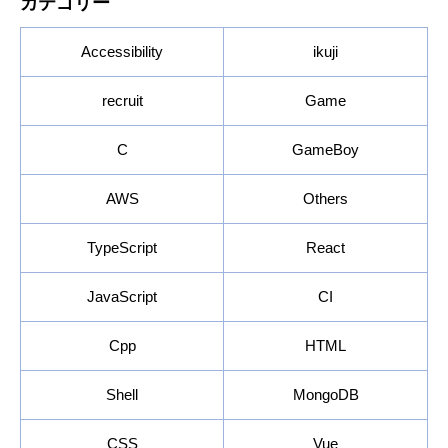
カテゴリー
Accessibility
ikuji
recruit
Game
C
GameBoy
AWS
Others
TypeScript
React
JavaScript
CI
Cpp
HTML
Shell
MongoDB
CSS
Vue