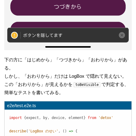
下の方に「はじめから」「つづきから」「おわりから」があ
る。
しかし、「おわりから」だけは LogBox で隠れて見えない。
この「おわりから」が見えるかを
で判定する、
toBeVisible
簡単なテストを書いてみる。
e2e/test.e2e.ts
import
{
expect
,
 by
,
 device
,
 element
}
from
'detox'
describe
(
'LogBox のせい'
,
(
)
=>
{