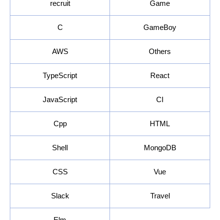
recruit
Game
C
GameBoy
AWS
Others
TypeScript
React
JavaScript
CI
Cpp
HTML
Shell
MongoDB
CSS
Vue
Slack
Travel
Elm