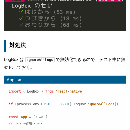
対処法
LogBox は
で無効化できるので、テスト中に無
ignoreAllLogs
効化しておく。
App.tsx
import
{
 LogBox 
}
from
'react-native'
if
(
process
.
env
.
DISABLE_LOGBOX
)
 LogBox
.
ignoreAllLogs
(
)
const
App
=
(
)
=>
{
// 〜〜〜省略〜〜〜