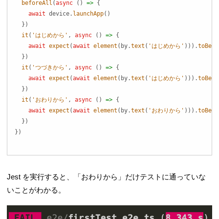
beforeAll
(
async
(
)
=>
{
await
 device
.
launchApp
(
)
}
)
it
(
'はじめから'
,
async
(
)
=>
{
await
expect
(
await
element
(
by
.
text
(
'はじめから'
)
)
)
.
toBeVi
}
)
it
(
'つづきから'
,
async
(
)
=>
{
await
expect
(
await
element
(
by
.
text
(
'はじめから'
)
)
)
.
toBeVi
}
)
it
(
'おわりから'
,
async
(
)
=>
{
await
expect
(
await
element
(
by
.
text
(
'おわりから'
)
)
)
.
toBeVi
}
)
}
)
Jest を実行すると、「おわりから」だけテストに通っていな
いことがわかる。