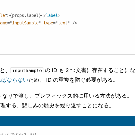
le
"
>
{
props
.
label
}
</
label
>
ame
=
"
inputSample
"
type
=
"
text
"
/>
ると、
の ID も 2 つ文書に存在することに
inputSample
ればならない
ため、 ID の重複を防ぐ必要がある。
rops なりで渡し、プレフィックス的に用いる方法がある。
 を管理する、悲しみの歴史を繰り返すことになる。
ないんですか？ */
}