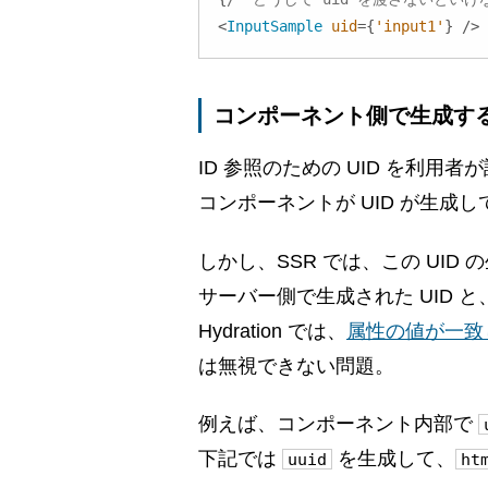
<
InputSample
uid
=
{
'input1'
}
/>
コンポーネント側で生成す
ID 参照のための UID を利
コンポーネントが UID が生
しかし、SSR では、この UI
サーバー側で生成された UID と、
Hydration では、
属性の値が一致
は無視できない問題。
例えば、コンポーネント内部で
下記では
を生成して、
uuid
ht