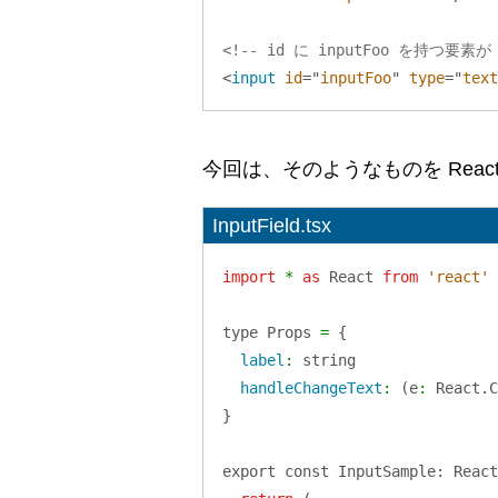
<!-- id に inputFoo を持つ要素が
<
input
id
=
"
inputFoo
"
type
=
"
text
今回は、そのようなものを Rea
InputField.tsx
import
*
as
React
from
'react'
type 
Props
=
{
label
:
 string

handleChangeText
:
(
e
:
React
.
C
}

export const InputSample: React