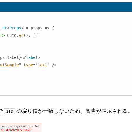
.
FC
<
Props
>
 = props => 
{
=>
 uuid
.
v4
(
)
,
[
]
)
ps
.
label
}
</
label
>
utSample
"
type
=
"
text
"
/>
で
の戻り値が一致しないため、警告が表示される
uid