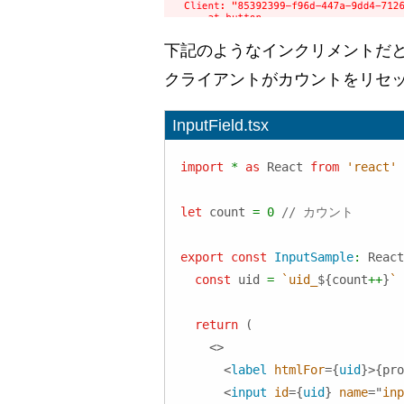
下記のようなインクリメントだ
クライアントがカウントをリセ
InputField.tsx
import
*
as
React
from
'react'
let
 count 
=
0
// カウント
export
const
InputSample
:
React
const
 uid 
=
`
uid_
${
count
++
}
`
return
(
<
>
<
label
htmlFor
=
{
uid
}
>
{
pro
<
input
id
=
{
uid
}
name
=
"
inp