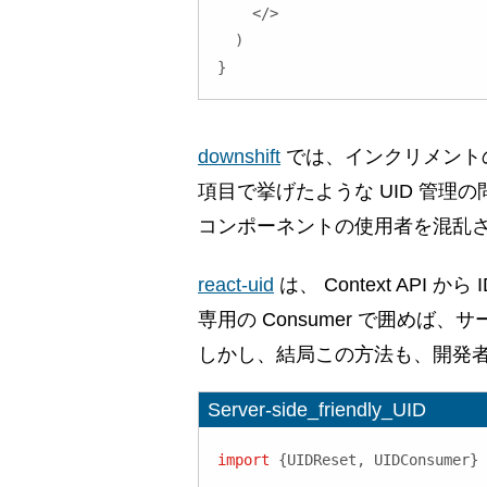
</
>
)
}
downshift
では、インクリメント
項目で挙げたような UID 管理の
コンポーネントの使用者を混乱
react-uid
は、 Context API
専用の Consumer で囲めば
しかし、結局この方法も、開発者が 
Server-side_friendly_UID
import
{
UIDReset
,
 UIDConsumer
}