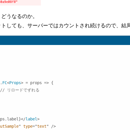
とどうなるのか。
ットしても、サーバーではカウントされ続けるので、結
.
FC
<
Props
>
 = props => 
{
// リロードでずれる
ps
.
label
}
</
label
>
utSample
"
type
=
"
text
"
/>