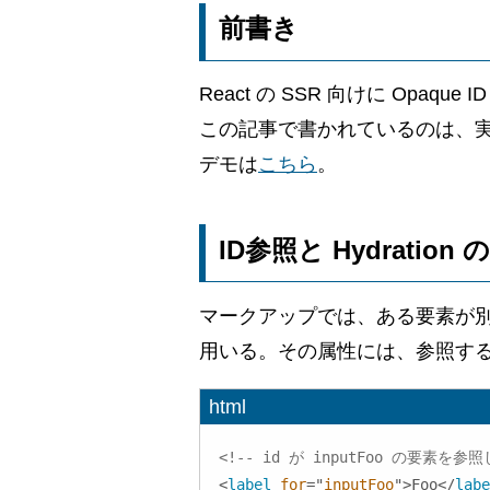
前書き
React の SSR 向けに Opaque
この記事で書かれているのは、実験
デモは
こちら
。
ID参照と Hydration
マークアップでは、ある要素が
用いる。その属性には、参照する要
html
<!-- id が inputFoo の要素を参照
<
label
for
=
"
inputFoo
"
>
Foo
</
labe