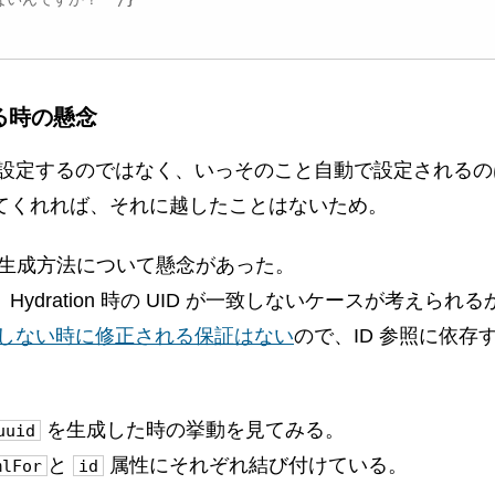
る時の懸念
用者が設定するのではなく、いっそのこと自動で設定される
成してくれれば、それに越したことはないため。
D の生成方法について懸念があった。
Hydration 時の UID が一致しないケースが考えられ
しない時に修正される保証はない
ので、ID 参照に依
を生成した時の挙動を見てみる。
uuid
と
属性にそれぞれ結び付けている。
mlFor
id