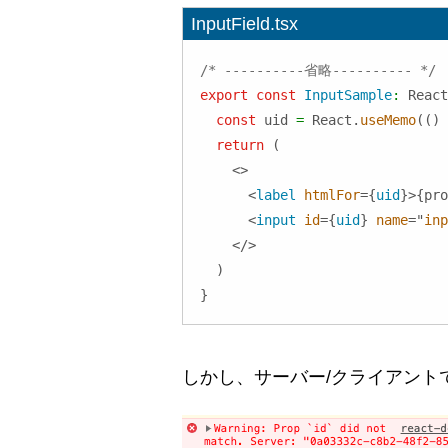
InputField.tsx
/* ----------省略---------- */
export
const
InputSample
:
React
const
 uid 
=
React
.
useMemo
(
(
)
return
(
<
>
<
label
htmlFor
=
{
uid
}
>
{
pro
<
input
id
=
{
uid
}
name
=
"
inp
</
>
)
}
しかし、サーバー/クライアント