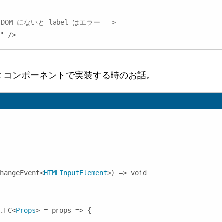
 DOM にないと label はエラー -->
"
/>
ct コンポーネントで実装する時のお話。
hangeEvent
<
HTMLInputElement
>
) => void

.FC
<
Props
>
 = props => 
{