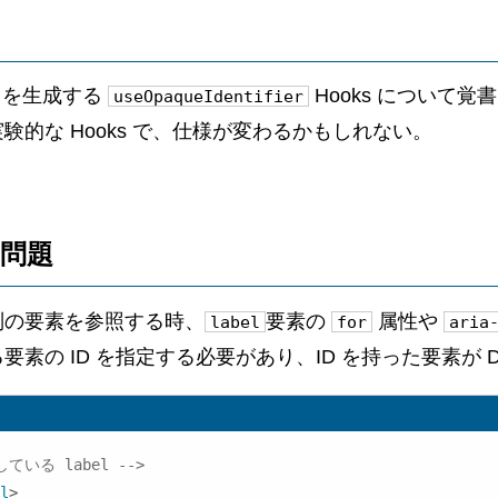
 ID を生成する
Hooks について覚
useOpaqueIdentifier
的な Hooks で、仕様が変わるかもしれない。
 の問題
別の要素を参照する時、
要素の
属性や
label
for
aria
素の ID を指定する必要があり、ID を持った要素が 
している label -->
l
>