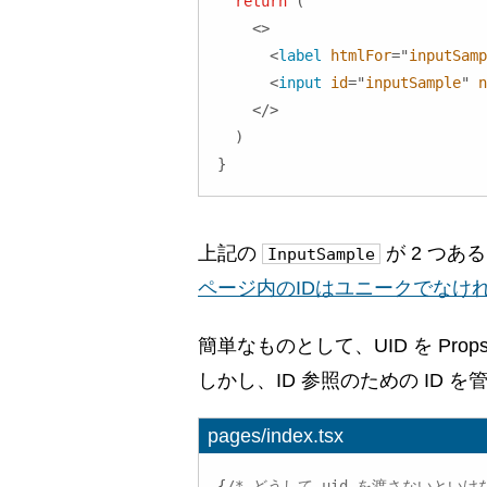
return
(
<
>
<
label
htmlFor
=
"
inputSamp
<
input
id
=
"
inputSample
"
n
</
>
)
}
上記の
が 2 つあ
InputSample
ページ内のIDはユニークでなけ
簡単なものとして、UID を P
しかし、ID 参照のための ID
pages/index.tsx
{
/* どうして uid を渡さないといけ