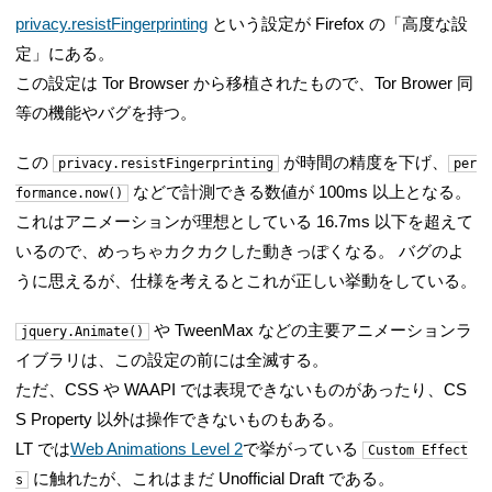
privacy.resistFingerprinting
という設定が Firefox の「高度な設
定」にある。
この設定は Tor Browser から移植されたもので、Tor Brower 同
等の機能やバグを持つ。
この
が時間の精度を下げ、
privacy.resistFingerprinting
per
などで計測できる数値が 100ms 以上となる。
formance.now()
これはアニメーションが理想としている 16.7ms 以下を超えて
いるので、めっちゃカクカクした動きっぽくなる。 バグのよ
うに思えるが、仕様を考えるとこれが正しい挙動をしている。
や TweenMax などの主要アニメーションラ
jquery.Animate()
イブラリは、この設定の前には全滅する。
ただ、CSS や WAAPI では表現できないものがあったり、CS
S Property 以外は操作できないものもある。
LT では
Web Animations Level 2
で挙がっている
Custom Effect
に触れたが、これはまだ Unofficial Draft である。
s