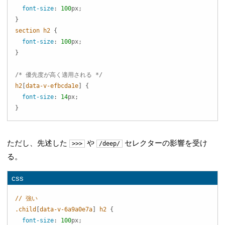
font-size
:
100
px
;
}
section h2
{
font-size
:
100
px
;
}
/* 優先度が高く適用される */
h2
[
data-v-efbcda1e
]
{
font-size
:
14
px
;
}
ただし、先述した
や
セレクターの影響を受け
>>>
/deep/
る。
css
.child
[
data-v-6a9a0e7a
]
 h2
{
font-size
:
100
px
;