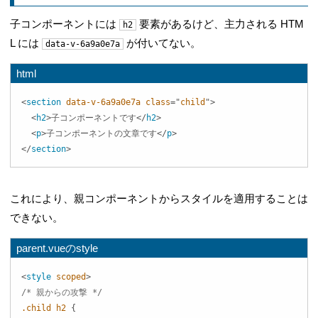
子コンポーネントには
要素があるけど、主力される HTM
h2
L には
が付いてない。
data-v-6a9a0e7a
html
<
section
data-v-6a9a0e7a
class
=
"
child
"
>
<
h2
>
子コンポーネントです
</
h2
>
<
p
>
子コンポーネントの文章です
</
p
>
</
section
>
これにより、親コンポーネントからスタイルを適用することは
できない。
parent.vueのstyle
<
style
scoped
>
/* 親からの攻撃 */
.child
 h2
{