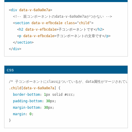
<
div
data-v-6a9a0e7a
>
<!-- 親コンポーネントのdata-v-6a9a0e7aがつかない -->
<
section
data-v-efbcda1e
class
=
"
child
"
>
<
h2
data-v-efbcda1e
>
子コンポーネントです
</
h2
>
<
p
data-v-efbcda1e
>
子コンポーネントの文章です
</
p
>
</
section
>
</
div
>
css
/* 子コンポーネントにclassはついているが、data属性がマージされてい
.child
[
data-v-6a9a0e7a
]
{
border-bottom
:
1
px
 solid 
#ccc
;
padding-bottom
:
30
px
;
margin-bottom
:
30
px
;
margin
:
0
;
}