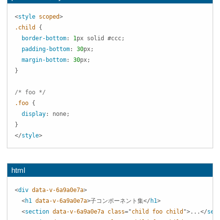
<
style
scoped
>
.child
{
border-bottom
:
1
px
 solid 
#ccc
;
padding-bottom
:
30
px
;
margin-bottom
:
30
px
;
}
/* foo */
.foo
{
display
:
 none
;
}
</
style
>
html
<
div
data-v-6a9a0e7a
>
<
h1
data-v-6a9a0e7a
>
子コンポーネント集
</
h1
>
<
section
data-v-6a9a0e7a
class
=
"
child foo child
"
>
...
</
sec