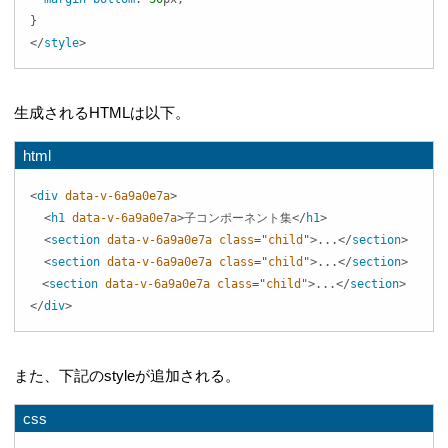
}
</
style
>
生成されるHTMLは以下。
html
<
div
data-v-6a9a0e7a
>
<
h1
data-v-6a9a0e7a
>
子コンポーネント集
</
h1
>
<
section
data-v-6a9a0e7a
class
=
"
child
"
>
...
</
section
>
<
section
data-v-6a9a0e7a
class
=
"
child
"
>
...
</
section
>
<
section
data-v-6a9a0e7a
class
=
"
child
"
>
...
</
section
>
</
div
>
また、下記のstyleが追加される。
css