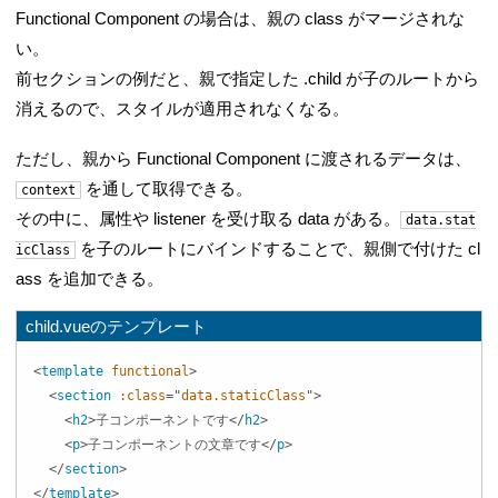
Functional Component の場合は、親の class がマージされな
い。
前セクションの例だと、親で指定した .child が子のルートから
消えるので、スタイルが適用されなくなる。
ただし、親から Functional Component に渡されるデータは、
を通して取得できる。
context
その中に、属性や listener を受け取る data がある。
data.stat
を子のルートにバインドすることで、親側で付けた cl
icClass
ass を追加できる。
child.vueのテンプレート
<
template
functional
>
<
section
:class
=
"
data.staticClass
"
>
<
h2
>
子コンポーネントです
</
h2
>
<
p
>
子コンポーネントの文章です
</
p
>
</
section
>
</
template
>