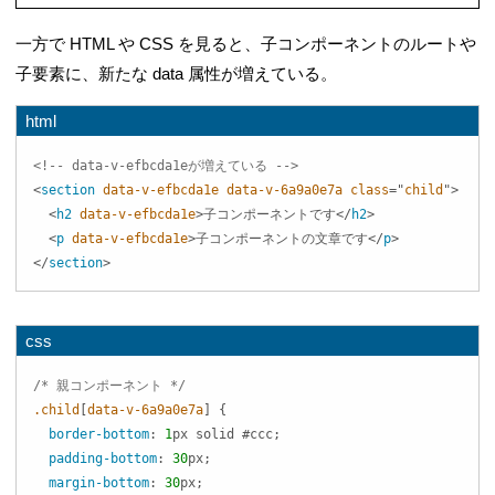
一方で HTML や CSS を見ると、子コンポーネントのルートや
子要素に、新たな data 属性が増えている。
html
<!-- data-v-efbcda1eが増えている -->
<
section
data-v-efbcda1e
data-v-6a9a0e7a
class
=
"
child
"
>
<
h2
data-v-efbcda1e
>
子コンポーネントです
</
h2
>
<
p
data-v-efbcda1e
>
子コンポーネントの文章です
</
p
>
</
section
>
css
/* 親コンポーネント */
.child
[
data-v-6a9a0e7a
]
{
border-bottom
:
1
px
 solid 
#ccc
;
padding-bottom
:
30
px
;
margin-bottom
:
30
px
;