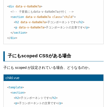
<
div
data-v-6a9a0e7a
>
<!-- 子要素にもdata-v-6a9a0e7aが付く -->
<
section
data-v-6a9a0e7a
class
=
"
child
"
>
<
h2
data-v-6a9a0e7a
>
子コンポーネントです
</
h2
>
<
p
data-v-6a9a0e7a
>
子コンポーネントの文章です
</
p
>
</
section
>
</
div
>
子にもscoped CSSがある場合
子にも scoped が設定されている場合、どうなるのか。
child.vue
<
template
>
<
section
>
<
h2
>
子コンポーネントです
</
h2
>
<
p
>
子コンポーネントの文章です
</
p
>