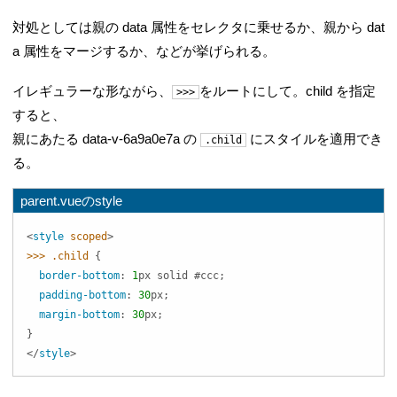
対処としては親の data 属性をセレクタに乗せるか、親から dat
a 属性をマージするか、などが挙げられる。
イレギュラーな形ながら、
をルートにして。child を指定
>>>
すると、
親にあたる data-v-6a9a0e7a の
にスタイルを適用でき
.child
る。
parent.vueのstyle
<
style
scoped
>
>
>
>
.child
{
border-bottom
:
1
px
 solid 
#ccc
;
padding-bottom
:
30
px
;
margin-bottom
:
30
px
;
}
</
style
>