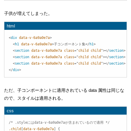
子供が増えてしまった。
html
<
div
data-v-6a9a0e7a
>
<
h1
data-v-6a9a0e7a
>
子コンポーネント集
</
h1
>
<
section
data-v-6a9a0e7a
class
=
"
child child
"
>
</
section
>
<
section
data-v-6a9a0e7a
class
=
"
child child
"
>
</
section
>
<
section
data-v-6a9a0e7a
class
=
"
child child
"
>
</
section
>
</
div
>
ただ、子コンポーネントに適用されている data 属性は同じな
ので、スタイルは適用される。
css
/* .styleにはdata-v-6a9a0e7aが含まれているので適用 */
.child
[
data-v-6a9a0e7a
]
{