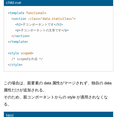
child.vue
<
template
functional
>
<
section
:class
=
"
data.staticClass
"
>
<
h2
>
子コンポーネントです
</
h2
>
<
p
>
子コンポーネントの文章です
</
p
>
</
section
>
</
template
>
<
style
scoped
>
/* scopedを作成 */
</
style
>
この場合は、親要素の data 属性がマージされず、独自の data
属性だけが追加される。
そのため、親コンポーネントからの style が適用されなくな
る。
html