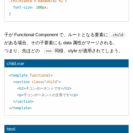
.child
[
data-v-6a9a0e7a
]
 h2
{
font-size
:
100
px
;
}
子が Functional Component で、ルートとなる要素に
.child
がある場合、その子要素にも data 属性がマージされる。
つまり、先ほどの
同様、style が適用されてしまう。
>>>
child.vue
<
template
functional
>
<
section
class
=
"
child
"
>
<
h2
>
子コンポーネントです
</
h2
>
<
p
>
子コンポーネントの文章です
</
p
>
</
section
>
</
template
>
html