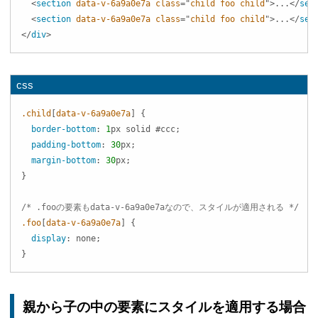
<
section
data-v-6a9a0e7a
class
=
"
child foo child
"
>
...
</
sec
<
section
data-v-6a9a0e7a
class
=
"
child foo child
"
>
...
</
sec
</
div
>
css
.child
[
data-v-6a9a0e7a
]
{
border-bottom
:
1
px
 solid 
#ccc
;
padding-bottom
:
30
px
;
margin-bottom
:
30
px
;
}
/* .fooの要素もdata-v-6a9a0e7aなので、スタイルが適用される */
.foo
[
data-v-6a9a0e7a
]
{
display
:
 none
;
}
親から子の中の要素にスタイルを適用する場合