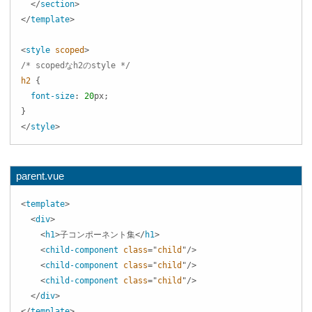
</
section
>
</
template
>
<
style
scoped
>
/* scopedなh2のstyle */
h2
{
font-size
:
20
px
;
}
</
style
>
parent.vue
<
template
>
<
div
>
<
h1
>
子コンポーネント集
</
h1
>
<
child-component
class
=
"
child
"
/>
<
child-component
class
=
"
child
"
/>
<
child-component
class
=
"
child
"
/>
</
div
>
</
template
>