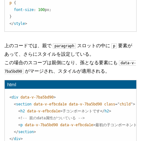
p
{
font-size
:
100
px
;
}
</
style
>
上のコードでは、親で
スロットの中に
要素が
paragraph
p
あって、さらにスタイルを設定している。
この場合のスコープは親側になり、孫となる要素にも
data-v-
がマージされ、スタイルが適用される。
7ba5bd90
html
<
div
data-v-7ba5bd90
>
<
section
data-v-efbcda1e
data-v-7ba5bd90
class
=
"
child
"
>
<
h2
data-v-efbcda1e
>
子コンポーネントです
</
h2
>
<!-- 親のdata属性がついている -->
<
p
data-v-7ba5bd90
data-v-efbcda1e
>
最初の子コンポーネントで
</
section
>
</
div
>