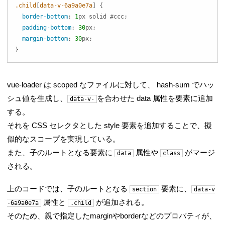
.child
[
data-v-6a9a0e7a
]
{
border-bottom
:
1
px
 solid 
#ccc
;
padding-bottom
:
30
px
;
margin-bottom
:
30
px
;
}
vue-loader は scoped なファイルに対して、 hash-sum でハッ
シュ値を生成し、
を合わせた data 属性を要素に追加
data-v-
する。
それを CSS セレクタとした style 要素を追加することで、擬
似的なスコープを実現している。
また、子のルートとなる要素に
属性や
がマージ
data
class
される。
上のコードでは、子のルートとなる
要素に、
section
data-v
属性と
が追加される。
-6a9a0e7a
.child
そのため、親で指定したmarginやborderなどのプロパティが、