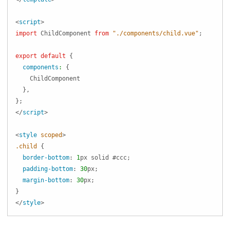
<
script
>
import
ChildComponent
from
"./components/child.vue"
;
export
default
{
components
:
{
ChildComponent
}
,
}
;
</
script
>
<
style
scoped
>
.child
{
border-bottom
:
1
px
 solid 
#ccc
;
padding-bottom
:
30
px
;
margin-bottom
:
30
px
;
}
</
style
>