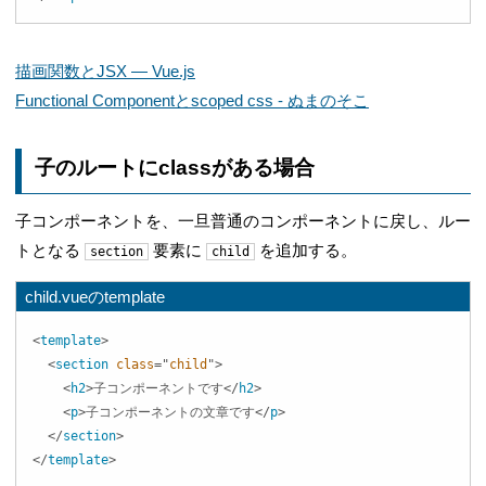
描画関数とJSX — Vue.js
Functional Componentとscoped css - ぬまのそこ
子のルートにclassがある場合
子コンポーネントを、一旦普通のコンポーネントに戻し、ルー
トとなる
要素に
を追加する。
section
child
child.vueのtemplate
<
template
>
<
section
class
=
"
child
"
>
<
h2
>
子コンポーネントです
</
h2
>
<
p
>
子コンポーネントの文章です
</
p
>
</
section
>
</
template
>