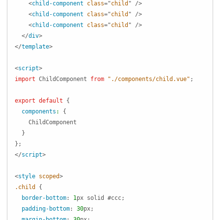
<
child-component
class
=
"
child
"
/>
<
child-component
class
=
"
child
"
/>
<
child-component
class
=
"
child
"
/>
</
div
>
</
template
>
<
script
>
import
ChildComponent
from
"./components/child.vue"
;
export
default
{
components
:
{
ChildComponent
}
}
;
</
script
>
<
style
scoped
>
.child
{
border-bottom
:
1
px
 solid 
#ccc
;
padding-bottom
:
30
px
;
margin-bottom
:
30
px
;