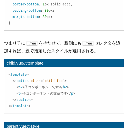
border-bottom
:
1
px
 solid 
#ccc
;
padding-bottom
:
30
px
;
margin-bottom
:
30
px
;
}
つまり子に
を持たせて、親側にも
セレクタを追
.foo
.foo
加すれば、親で指定したスタイルが適用される。
child.vueのtemplate
<
template
>
<
section
class
=
"
child foo
"
>
<
h2
>
子コンポーネントです
</
h2
>
<
p
>
子コンポーネントの文章です
</
p
>
</
section
>
</
template
>
parent.vueのstyle