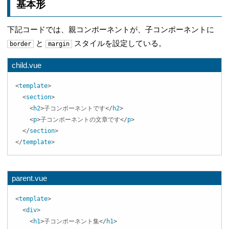
基本形
下記コードでは、親コンポーネントが、子コンポーネントに
と
スタイルを設定している。
border
margin
child.vue
<
template
>
<
section
>
<
h2
>
子コンポーネントです
</
h2
>
<
p
>
子コンポーネントの文章です
</
p
>
</
section
>
</
template
>
parent.vue
<
template
>
<
div
>
<
h1
>
子コンポーネント集
</
h1
>