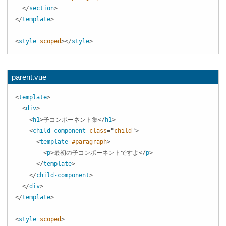
</
section
>
</
template
>
<
style
scoped
>
</
style
>
parent.vue
<
template
>
<
div
>
<
h1
>
子コンポーネント集
</
h1
>
<
child-component
class
=
"
child
"
>
<
template
#paragraph
>
<
p
>
最初の子コンポーネントですよ
</
p
>
</
template
>
</
child-component
>
</
div
>
</
template
>
<
style
scoped
>