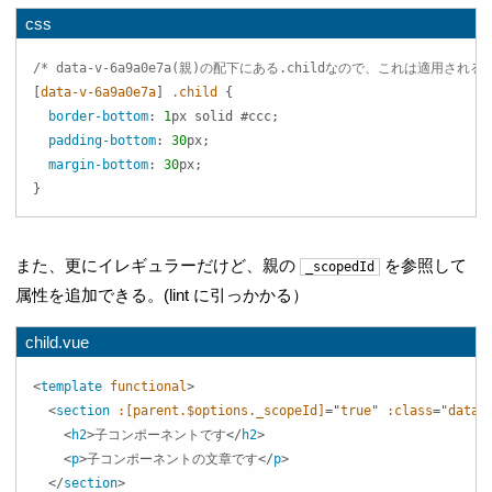
css
/* data-v-6a9a0e7a(親)の配下にある.childなので、これは適用される 
[
data-v-6a9a0e7a
]
.child
{
border-bottom
:
1
px
 solid 
#ccc
;
padding-bottom
:
30
px
;
margin-bottom
:
30
px
;
}
また、更にイレギュラーだけど、親の
を参照して
_scopedId
属性を追加できる。(lint に引っかかる）
child.vue
<
template
functional
>
<
section
:[parent.$options._scopeId]
=
"
true
"
:class
=
"
data.
<
h2
>
子コンポーネントです
</
h2
>
<
p
>
子コンポーネントの文章です
</
p
>
</
section
>