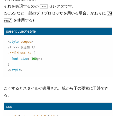
それを実現するのが
セレクタです。
>>>
(SCSS など一部のプリプロセッサを用いる場合、かわりに
/d
を使用する)
eep/
parent.vueのstyle
<
style
scoped
>
/* >>> を追加 */
.child
>
>
>
 h2
{
font-size
:
100
px
;
}
</
style
>
こうするとスタイルが適用され、親から子の要素に干渉でき
る。
css