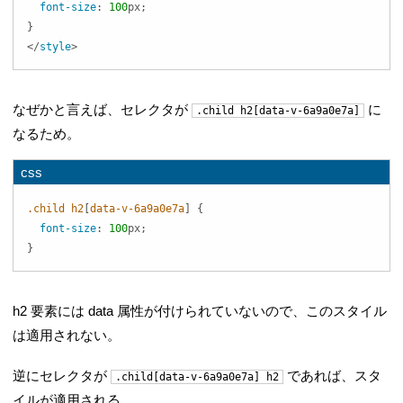
font-size
:
100
px
;
}
</
style
>
なぜかと言えば、セレクタが
に
.child h2[data-v-6a9a0e7a]
なるため。
css
.child
 h2
[
data-v-6a9a0e7a
]
{
font-size
:
100
px
;
}
h2 要素には data 属性が付けられていないので、このスタイル
は適用されない。
逆にセレクタが
であれば、スタ
.child[data-v-6a9a0e7a] h2
イルが適用される。