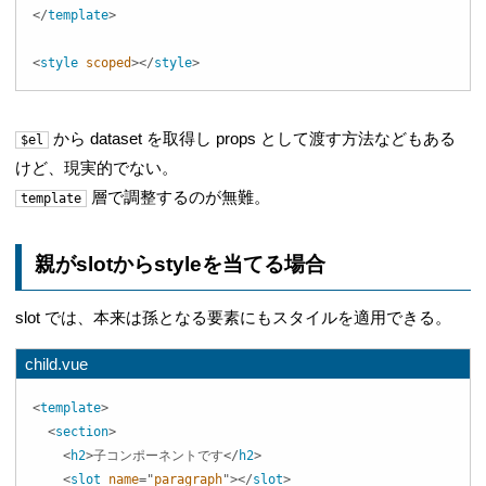
</
template
>
<
style
scoped
>
</
style
>
から dataset を取得し props として渡す方法などもある
$el
けど、現実的でない。
層で調整するのが無難。
template
親がslotからstyleを当てる場合
slot では、本来は孫となる要素にもスタイルを適用できる。
child.vue
<
template
>
<
section
>
<
h2
>
子コンポーネントです
</
h2
>
<
slot
name
=
"
paragraph
"
>
</
slot
>