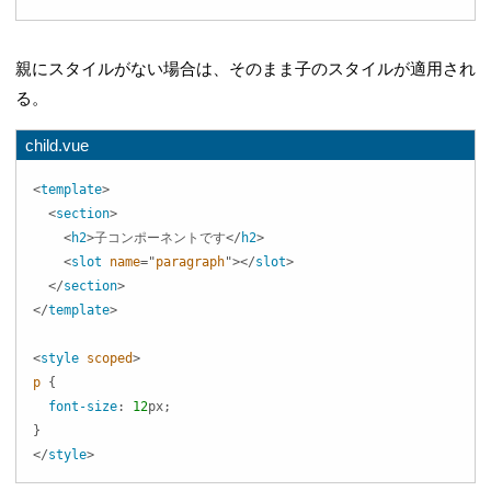
親にスタイルがない場合は、そのまま子のスタイルが適用され
る。
child.vue
<
template
>
<
section
>
<
h2
>
子コンポーネントです
</
h2
>
<
slot
name
=
"
paragraph
"
>
</
slot
>
</
section
>
</
template
>
<
style
scoped
>
p
{
font-size
:
12
px
;
}
</
style
>