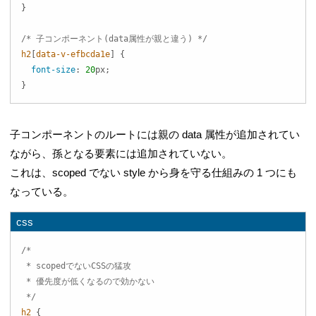
}
/* 子コンポーネント(data属性が親と違う) */
h2
[
data-v-efbcda1e
]
{
font-size
:
20
px
;
}
子コンポーネントのルートには親の data 属性が追加されてい
ながら、孫となる要素には追加されていない。
これは、scoped でない style から身を守る仕組みの 1 つにも
なっている。
css
/*

 * scopedでないCSSの猛攻

 * 優先度が低くなるので効かない

 */
h2
{