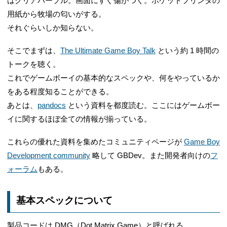
はクリアパープル。画面にすぐ傷がつく。ポケットプリンタの
用紙から牧場の匂いがする。
それぐらいしか知らない。
そこでまずは、
The Ultimate Game Boy Talk
という約 1 時間の
トークを聴く。
これでゲームボーイの基本的なスペックや、何をやっているか
をある程度知ることができる。
あとは、
pandocs
という資料を都度読む。ここにはゲームボー
イに関するほぼ全ての情報が揃っている。
これらの優れた資料を集めたコミュニティページが
Game Boy
Development community
略して GBDev。また開発者向けの
フ
ォーラム
もある。
基本スペックについて
製品コードは DMG（Dot Matrix Game）と呼ばれる。