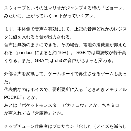
スウィープというのはマリオがジャンプする時の「ピョーン」
みたいに、上がっていく or 下がっていくアレ。
まず、本体側で音声を有効にして、上記の音声どれかのレジス
タに値を入れると音が出力される。
音声は無効のままにできる。その場合、電池の消費量が抑えら
れる（pandocs によると約 16%）。 SGB では周波数が若干高
くなる。また、GBA では ch3 の音声がちょっと変わる。
外部音声を変換して、ゲームボーイで再生させるゲームもあっ
た。
代表的なのはボイスで、要所要所に入る『ときめきメモリアル
POCKET』とか。
あとは『ポケットモンスター ピカチュウ』とか、ちさタロー
が声入れてる『倉庫番』とか。
チップチューン作曲者はプロサウンド化した（ノイズを減らし